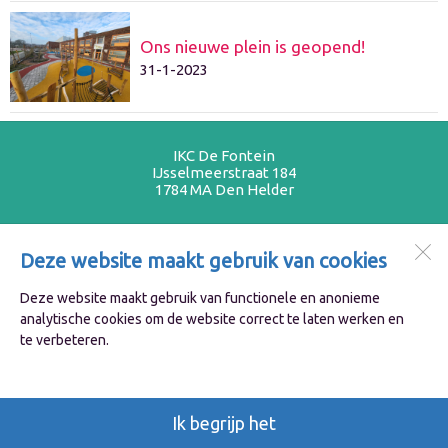
Ons nieuwe plein is geopend!
31-1-2023
IKC De Fontein
IJsselmeerstraat 184
1784 MA
Den Helder
Deze website maakt gebruik van cookies
Open desktopversie
Deze website maakt gebruik van functionele en anonieme
Ziber DS4
analytische cookies om de website correct te laten werken en
te verbeteren.
Ik begrijp het