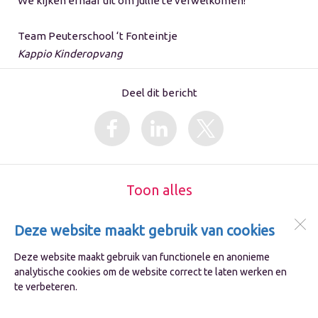
We kijken ernaar uit om jullie te verwelkomen!
Team Peuterschool ‘t Fonteintje
Kappio Kinderopvang
Deel dit bericht
Toon alles
Deze website maakt gebruik van cookies
IKC De Fontein
IJsselmeerstraat 184
Deze website maakt gebruik van functionele en anonieme
1784 MA
Den Helder
analytische cookies om de website correct te laten werken en
te verbeteren.
Open desktopversie